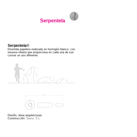
Serpentela
Serpentela
®
Divertida papelera realizada en hormigón blanco, con
sinuosa silueta que proporciona en cada una de sus
curvas un uso diferente.
Diseño: dooa arquitecturas
Construcción:
Saura, S.L.