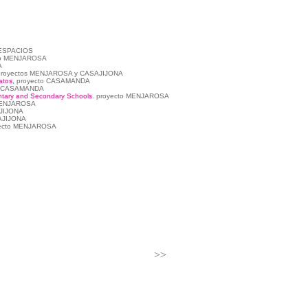
DESPACIOS
to MENJAROSA
A
proyectos MENJAROSA y
CASAJIJONA
tos,
proyecto CASAMANDA
o CASAMANDA
entary and Secondary Schools.
proyecto MENJAROSA
MENJAROSA
AJIJONA
AJIJONA
ecto MENJAROSA
>>