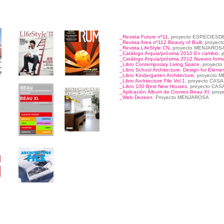
_Revista Future nº11,
proyecto ESPECIES
_Revista Area nº112 Beauty of Built,
proyec
_Revista LifeStyle CN,
proyecto MENJAROS
_Catálogo Arquia/próxima 2010 En cambio,
_Catálogo Arquia/próxima
2012 Nuevos forma
_Libro Contemporary Living Space,
proyect
_Libro School Architecture: Design for Elem
_Libro Kindergarten Architecture,
proyecto 
_Libro Architecture File Vol 1,
proyecto CAS
_Libro 100 Best New Houses,
proyecto CAS
_Aplicación Álbum de Cromos Beau XI,
proy
_Web Dezeen.
Proyecto MENJAROSA